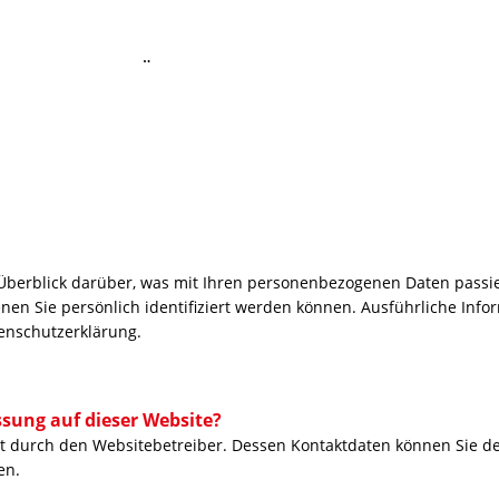
Home
Über uns
Bogensportevents Mittenwald
Einzelkurse
Preise Mittenwald
Kontakt
Impre
Überblick darüber, was mit Ihren personenbezogenen Daten passie
enen Sie persönlich identifiziert werden können. Ausführliche I
enschutzerklärung.
ssung auf dieser Website?
gt durch den Websitebetreiber. Dessen Kontaktdaten können Sie d
en.