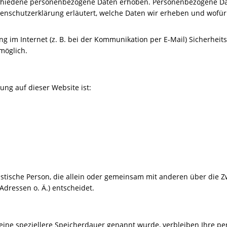
chiedene personenbezogene Daten erhoben. Personenbezogene Date
tenschutzerklärung erläutert, welche Daten wir erheben und wofür w
g im Internet (z. B. bei der Kommunikation per E-Mail) Sicherheit
 möglich.
tung auf dieser Website ist:
uristische Person, die allein oder gemeinsam mit anderen über die 
dressen o. Ä.) entscheidet.
eine speziellere Speicherdauer genannt wurde, verbleiben Ihre p