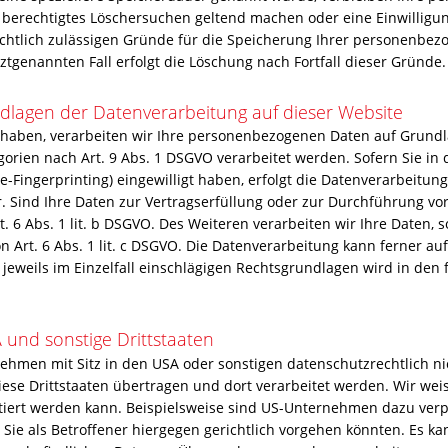
in berechtigtes Löschersuchen geltend machen oder eine Einwillig
echtlich zulässigen Gründe für die Speicherung Ihrer personenbez
ztgenannten Fall erfolgt die Löschung nach Fortfall dieser Gründe.
dlagen der Datenverarbeitung auf dieser Website
t haben, verarbeiten wir Ihre personenbezogenen Daten auf Grundlag
gorien nach Art. 9 Abs. 1 DSGVO verarbeitet werden. Sofern Sie in 
ce-Fingerprinting) eingewilligt haben, erfolgt die Datenverarbeitun
ar. Sind Ihre Daten zur Vertragserfüllung oder zur Durchführung v
. 6 Abs. 1 lit. b DSGVO. Des Weiteren verarbeiten wir Ihre Daten, s
on Art. 6 Abs. 1 lit. c DSGVO. Die Datenverarbeitung kann ferner a
ie jeweils im Einzelfall einschlägigen Rechtsgrundlagen wird in de
 und sonstige Drittstaaten
men mit Sitz in den USA oder sonstigen datenschutzrechtlich nich
ese Drittstaaten übertragen und dort verarbeitet werden. Wir weis
tiert werden kann. Beispielsweise sind US-Unternehmen dazu verp
ie als Betroffener hiergegen gerichtlich vorgehen könnten. Es k