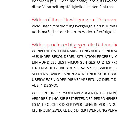
Behörden (z. B. Geheimdienste) Ihre auf US-Se
diese Verarbeitungstätigkeiten keinen Einfluss.
Widerruf Ihrer Einwilligung zur Datenve
Viele Datenverarbeitungsvorgänge sind nur mit Ih
Rechtmäßigkeit der bis zum Widerruf erfolgten 
Widerspruchsrecht gegen die Datenerh
WENN DIE DATENVERARBEITUNG AUF GRUNDLAGE V
AUS IHRER BESONDEREN SITUATION ERGEBEN, 
EIN AUF DIESE BESTIMMUNGEN GESTÜTZTES PRO
DATENSCHUTZERKLÄRUNG. WENN SIE WIDERSPR
SEI DENN, WIR KÖNNEN ZWINGENDE SCHUTZWÜR
ÜBERWIEGEN ODER DIE VERARBEITUNG DIENT 
ABS. 1 DSGVO).
WERDEN IHRE PERSONENBEZOGENEN DATEN VERA
VERARBEITUNG SIE BETREFFENDER PERSONENBE
ES MIT SOLCHER DIREKTWERBUNG IN VERBIND
MEHR ZUM ZWECKE DER DIREKTWERBUNG VERWEN