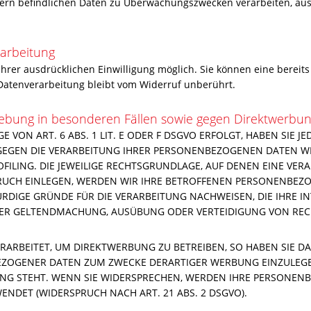
rvern befindlichen Daten zu Überwachungszwecken verarbeiten, au
rarbeitung
rer ausdrücklichen Einwilligung möglich. Sie können eine bereits e
Datenverarbeitung bleibt vom Widerruf unberührt.
ebung in besonderen Fällen sowie gegen Direktwerbun
ON ART. 6 ABS. 1 LIT. E ODER F DSGVO ERFOLGT, HABEN SIE JED
GEGEN DIE VERARBEITUNG IHRER PERSONENBEZOGENEN DATEN WI
FILING. DIE JEWEILIGE RECHTSGRUNDLAGE, AUF DENEN EINE VER
UCH EINLEGEN, WERDEN WIR IHRE BETROFFENEN PERSONENBEZO
DIGE GRÜNDE FÜR DIE VERARBEITUNG NACHWEISEN, DIE IHRE IN
DER GELTENDMACHUNG, AUSÜBUNG ODER VERTEIDIGUNG VON REC
RBEITET, UM DIREKTWERBUNG ZU BETREIBEN, SO HABEN SIE DAS
ZOGENER DATEN ZUM ZWECKE DERARTIGER WERBUNG EINZULEGEN; 
UNG STEHT. WENN SIE WIDERSPRECHEN, WERDEN IHRE PERSONEN
DET (WIDERSPRUCH NACH ART. 21 ABS. 2 DSGVO).